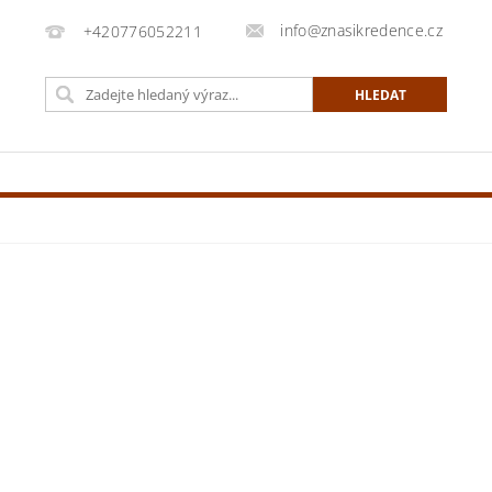
info@znasikredence.cz
+420776052211