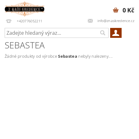
0 Kč
info@znasikredence.cz
+420776052211
SEBASTEA
Žádné produkty od výrobce
Sebastea
nebyly nalezeny....