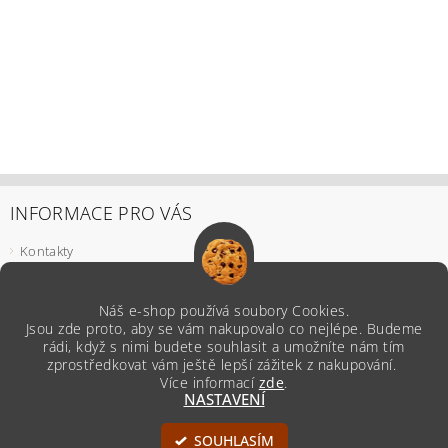
INFORMACE PRO VÁS
Kontakty
Podmínky ochrany osobních údajů
Odstoupení od smlouvy
Náš e-shop používá soubory Cookies.
Reklamace
Jsou zde proto, aby se vám nakupovalo co nejlépe. Budeme
Všeobecné obchodní podmínky
rádi, když s nimi budete souhlasit a umožníte nám tím
zprostředkovat vám ještě lepší zážitek z nakupování.
Více informací
zde
.
NASTAVENÍ
Upravit nastavení cookies
2026 ©
Z naší Kredence
, všechna práva vyhrazena
SOUHLASÍM