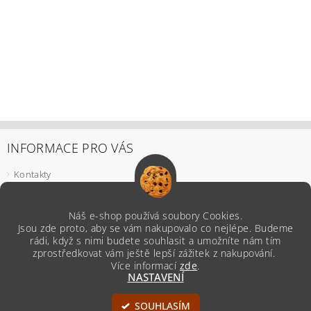
INFORMACE PRO VÁS
Kontakty
Podmínky ochrany osobních údajů
Odstoupení od smlouvy
Náš e-shop používá soubory Cookies.
Reklamace
Jsou zde proto, aby se vám nakupovalo co nejlépe. Budeme
Všeobecné obchodní podmínky
rádi, když s nimi budete souhlasit a umožníte nám tím
zprostředkovat vám ještě lepší zážitek z nakupování.
Více informací
zde
.
NASTAVENÍ
Upravit nastavení cookies
2026 ©
Z naší Kredence
, všechna práva vyhrazena
SOUHLASÍM