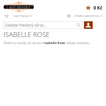
0 Kč
info@znasikredence.cz
+420776052211
ISABELLE ROSE
Žádné produkty od výrobce
Isabelle Rose
nebyly nalezeny....