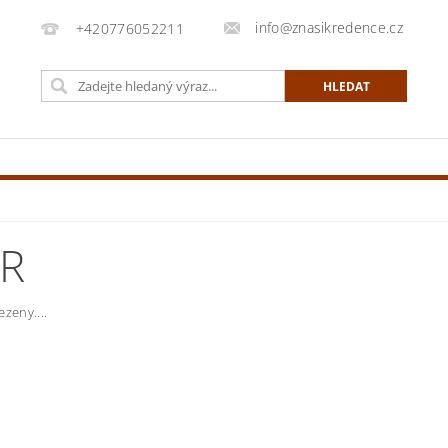
info@znasikredence.cz
+420776052211
ER
zeny....