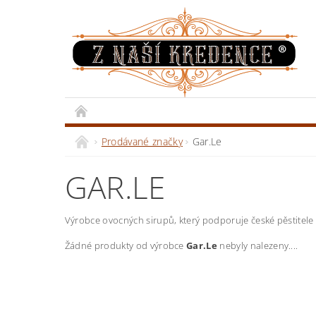
Prodávané značky
Gar.Le
GAR.LE
Výrobce ovocných sirupů, který podporuje české pěstitele 
Žádné produkty od výrobce
Gar.Le
nebyly nalezeny....