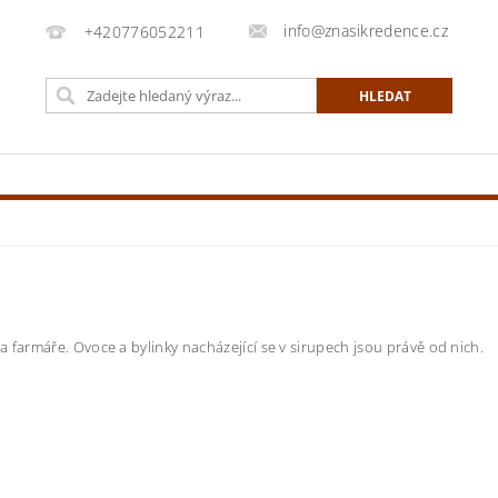
info@znasikredence.cz
+420776052211
a farmáře. Ovoce a bylinky nacházející se v sirupech jsou právě od nich.