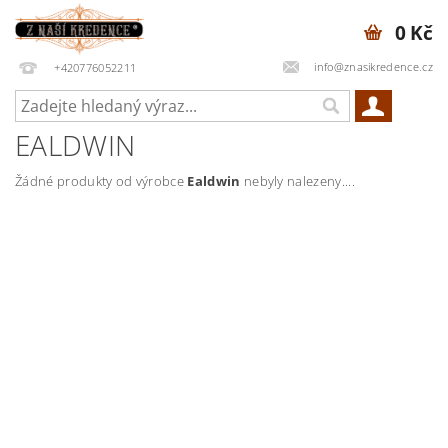
0 Kč
info@znasikredence.cz
+420776052211
EALDWIN
Žádné produkty od výrobce
Ealdwin
nebyly nalezeny....