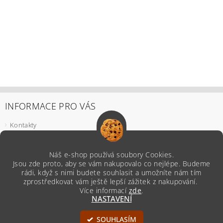
INFORMACE PRO VÁS
Kontakty
Podmínky ochrany osobních údajů
Odstoupení od smlouvy
Náš e-shop používá soubory Cookies.
Reklamace
Jsou zde proto, aby se vám nakupovalo co nejlépe. Budeme
Všeobecné obchodní podmínky
rádi, když s nimi budete souhlasit a umožníte nám tím
zprostředkovat vám ještě lepší zážitek z nakupování.
Více informací
zde
.
NASTAVENÍ
Upravit nastavení cookies
2026 ©
Z naší Kredence
, všechna práva vyhrazena
SOUHLASÍM