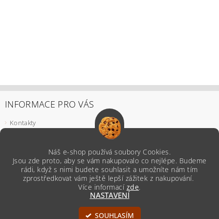
INFORMACE PRO VÁS
Kontakty
Podmínky ochrany osobních údajů
Odstoupení od smlouvy
Náš e-shop používá soubory Cookies.
Reklamace
Jsou zde proto, aby se vám nakupovalo co nejlépe. Budeme
Všeobecné obchodní podmínky
rádi, když s nimi budete souhlasit a umožníte nám tím
zprostředkovat vám ještě lepší zážitek z nakupování.
Více informací
zde
.
NASTAVENÍ
Upravit nastavení cookies
2026 ©
Z naší Kredence
, všechna práva vyhrazena
SOUHLASÍM