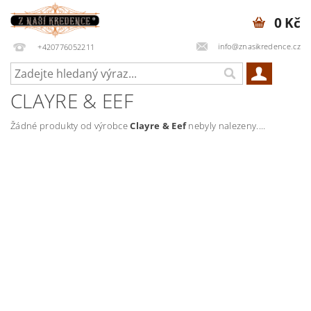
0 Kč
info@znasikredence.cz
+420776052211
CLAYRE & EEF
Žádné produkty od výrobce
Clayre & Eef
nebyly nalezeny....